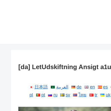
[da] LetUdskiftning Ansigt a1
日本語
العربية
de
en
es
pl
pt
ru
sv
ไทย
tr
uk