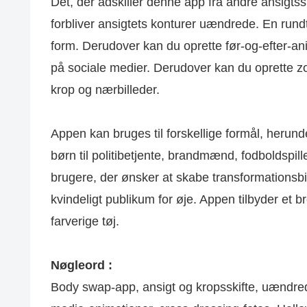
Det, der adskiller denne app fra andre ansigtsski
forbliver ansigtets konturer uændrede. En rundt 
form. Derudover kan du oprette før-og-efter-an
på sociale medier. Derudover kan du oprette z
krop og nærbilleder.
Appen kan bruges til forskellige formål, herun
børn til politibetjente, brandmænd, fodboldspil
brugere, der ønsker at skabe transformationsbi
kvindeligt publikum for øje. Appen tilbyder et br
farverige tøj.
Nøgleord :
Body swap-app, ansigt og kropsskifte, uændred