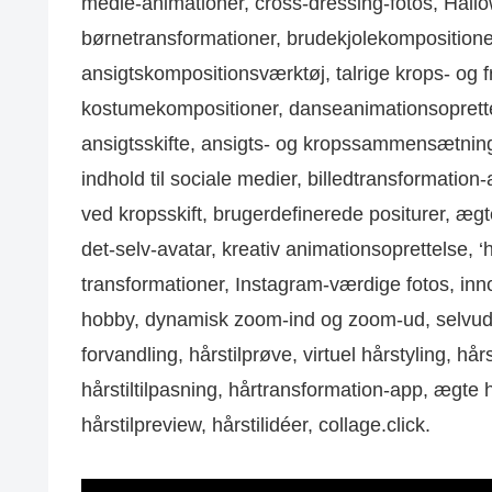
medie-animationer, cross-dressing-fotos, Hall
børnetransformationer, brudekjolekompositioner, 
ansigtskompositionsværktøj, talrige krops- og f
kostumekompositioner, danseanimationsoprett
ansigtsskifte, ansigts- og kropssammensætning
indhold til sociale medier, billedtransformati
ved kropsskift, brugerdefinerede positurer, æg
det-selv-avatar, kreativ animationsoprettelse, 
transformationer, Instagram-værdige fotos, in
hobby, dynamisk zoom-ind og zoom-ud, selvudtr
forvandling, hårstilprøve, virtuel hårstyling, hår
hårstiltilpasning, hårtransformation-app, ægte 
hårstilpreview, hårstilidéer, collage.click.