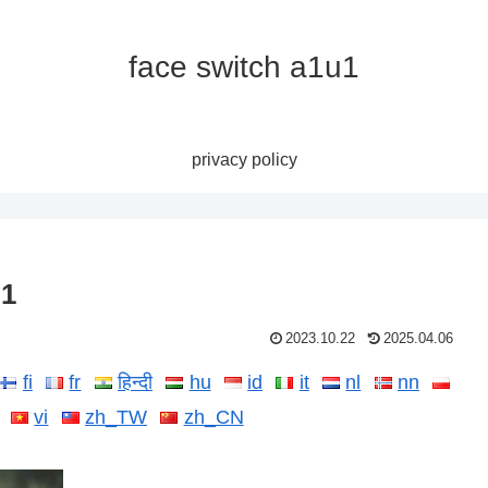
face switch a1u1
privacy policy
u1
2023.10.22
2025.04.06
fi
fr
हिन्दी
hu
id
it
nl
nn
vi
zh_TW
zh_CN