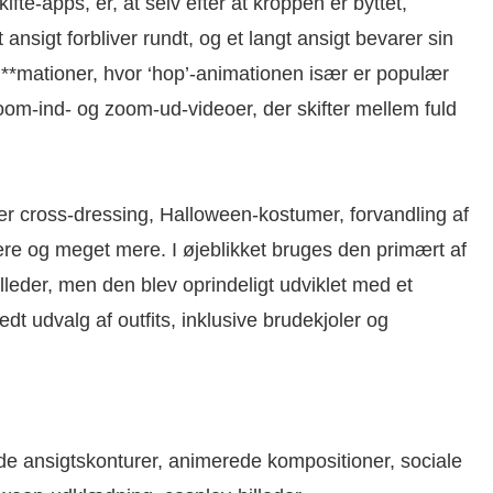
fte-apps, er, at selv efter at kroppen er byttet,
ansigt forbliver rundt, og et langt ansigt bevarer sin
i**mationer, hvor ‘hop’-animationen især er populær
oom-ind- og zoom-ud-videoer, der skifter mellem fuld
der cross-dressing, Halloween-kostumer, forvandling af
lere og meget mere. I øjeblikket bruges den primært af
lleder, men den blev oprindeligt udviklet med et
edt udvalg af outfits, inklusive brudekjoler og
e ansigtskonturer, animerede kompositioner, sociale