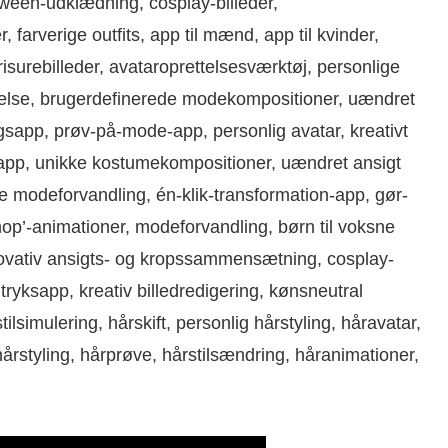
oween-udklædning, cosplay-billeder,
farverige outfits, app til mænd, app til kvinder,
risurebilleder, avataroprettelsesværktøj, personlige
else, brugerdefinerede modekompositioner, uændret
sapp, prøv-på-mode-app, personlig avatar, kreativt
on-app, unikke kostumekompositioner, uændret ansigt
te modeforvandling, én-klik-transformation-app, gør-
‘hop’-animationer, modeforvandling, børn til voksne
novativ ansigts- og kropssammensætning, cosplay-
yksapp, kreativ billedredigering, kønsneutral
stilsimulering, hårskift, personlig hårstyling, håravatar,
hårstyling, hårprøve, hårstilsændring, håranimationer,