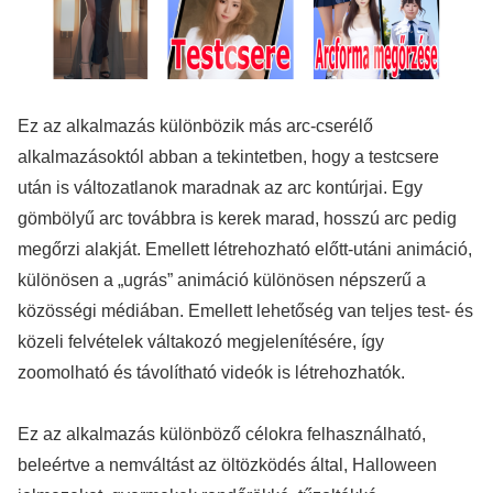
Ez az alkalmazás különbözik más arc-cserélő
alkalmazásoktól abban a tekintetben, hogy a testcsere
után is változatlanok maradnak az arc kontúrjai. Egy
gömbölyű arc továbbra is kerek marad, hosszú arc pedig
megőrzi alakját. Emellett létrehozható előtt-utáni animáció,
különösen a „ugrás” animáció különösen népszerű a
közösségi médiában. Emellett lehetőség van teljes test- és
közeli felvételek váltakozó megjelenítésére, így
zoomolható és távolítható videók is létrehozhatók.
Ez az alkalmazás különböző célokra felhasználható,
beleértve a nemváltást az öltözködés által, Halloween