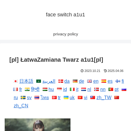
face switch a1u1
privacy policy
[pl] ŁatwaZamiana Twarz a1u1[pl]
2023.10.21
2025.04.06
日本語
العربية
da
de
en
es
fi
fr
हिन्दी
hu
id
it
nl
nn
pt
ru
sv
ไทย
tr
uk
vi
zh_TW
zh_CN